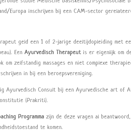
fgeronde studie Medische Basiskennis/Psychosociale b
rland/Europa inschrijven bij een CAM-sector gerelatee
apeut geld een 1 of 2-jarige deeltijdopleiding met 
veau). Een
Ayurvedisch Therapeut
is er eigenlijk om 
ok om zelfstandig massages en niet complexe therapie
 schrijven in bij een beroepsvereniging.
ig Ayurvedisch Consult bij een Ayurvedische art of A
nstitutie (Prakriti).
oaching Programma
zijn de deze vragen al beantwoord
ndheidstoestand te komen.