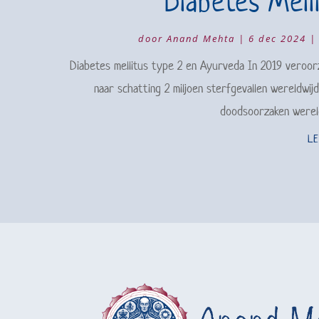
Diabetes Mell
door
Anand Mehta
|
6 dec 2024
Diabetes mellitus type 2 en Ayurveda In 2019 veroor
naar schatting 2 miljoen sterfgevallen wereldwij
doodsoorzaken wereldw
L