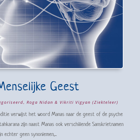
enselijke Geest
egoriseerd
,
Roga Nidan & Vikriti Vigyan (Ziekteleer)
aditie verwijst het woord Manas naar de geest of de psyche
tahkarana zijn naast Manas ook verschillende Sanskrietnamen
jn echter geen synoniemen,...