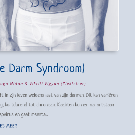
re Darm Syndroom)
oga Nidan & Vikriti Vigyan (Ziekteleer)
in zijn leven weleens last van zijn darmen. Dit kan variëren
ig, kortdurend tot chronisch. Klachten kunnen o.a. ontstaan
epvirus en gaat meestal...
EES MEER