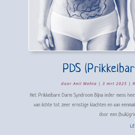
PDS (Prikkelba
door
Anil Mehta
|
3 mrt 2025
|
R
Het Prikkelbare Darm Syndroom Bijna ieder mens heeft 
van lichte tot zeer ernstige klachten en van eenmal
door een (buik)gri
L